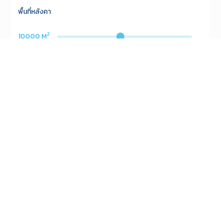
พื้นที่หลังคา
2
10000
M
ขนาดติดตั้งที่แนะนำ
1,000
kW
ผลิตไฟฟ้าได้
1,489,200
kWh/ปี